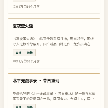
9.7万
16个月前
99:15
热门
夏夜萤火谣
《夏夜萤火谣》由欢喜传媒重磅打造，靳东领衔，围绕
寻人之旅徐徐展开，国产精品口碑之作，免费高清在线
观看尽在国影优选。
高清
流畅
9.7万
69个月前
97:50
热门
北平无战事录 · 昔日重现
毕赣执导的《北平无战事录 · 昔日重现》是一部春秋战
国背景下的爱情国产佳作，画面考究、台词扎实，国影
优选正版高清独家在线观看。
高清
流畅