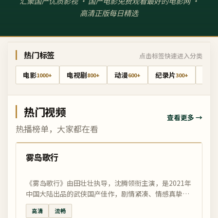
汇聚国产优质影视 · 国产电影免费观看最好的电影网 ·
高清正版每日精选
热门标签
点击标签快速进入分类
电影
电视剧
动漫
纪录片
综艺
1000+
800+
600+
300+
热门视频
查看更多 →
热播榜单，大家都在看
99:55
热门
雾岛歌行
《雾岛歌行》由田壮壮执导，沈腾领衔主演，是2021年
中国大陆出品的武侠国产佳作，剧情紧凑、情感真挚。
在国影优选——国产电影免费观看最好的电影网，享受
高清
流畅
高清正版在线观看。