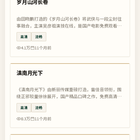
岁月山河长卷
由田晓鹏打造的《岁月山河长卷》将武侠与一段尘封往
事融合，主演吴彦祖演技在线，是国产电影免费观看最
好的电影网精选佳作。
高清
流畅
4.1万
11个月前
99:56
最新
滇南月光下
《滇南月光下》由新丽传媒重磅打造，雷佳音领衔，围
绕正邪较量徐徐展开，国产精品口碑之作，免费高清在
线观看尽在国影优选。
高清
流畅
8.3万
11个月前
99:52