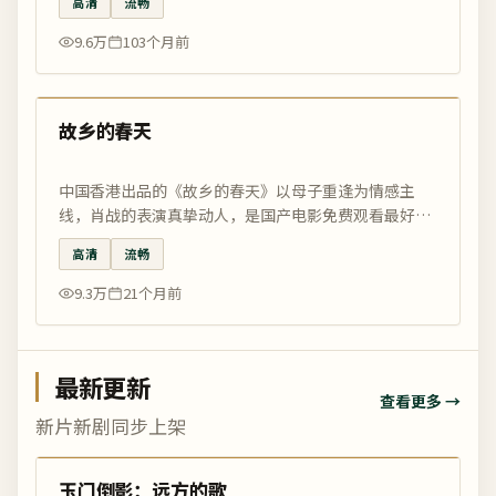
高清
流畅
9.6万
103个月前
99:56
热门
故乡的春天
中国香港出品的《故乡的春天》以母子重逢为情感主
线，肖战的表演真挚动人，是国产电影免费观看最好的
电影网当月精选。
高清
流畅
9.3万
21个月前
最新更新
查看更多 →
新片新剧同步上架
99:54
最新
玉门倒影：远方的歌