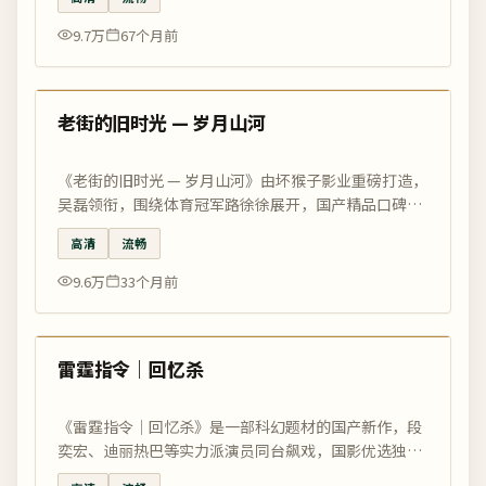
9.7万
67个月前
90:15
热门
老街的旧时光 — 岁月山河
《老街的旧时光 — 岁月山河》由坏猴子影业重磅打造，
吴磊领衔，围绕体育冠军路徐徐展开，国产精品口碑之
作，免费高清在线观看尽在国影优选。
高清
流畅
9.6万
33个月前
99:14
热门
雷霆指令｜回忆杀
《雷霆指令｜回忆杀》是一部科幻题材的国产新作，段
奕宏、迪丽热巴等实力派演员同台飙戏，国影优选独家
高清推荐。