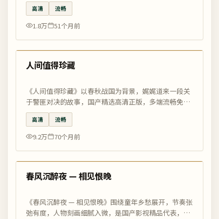
清在线观看尽在国影优选。
高清
流畅
1.8万
51个月前
99:59
精选
人间值得珍藏
《人间值得珍藏》以春秋战国为背景，娓娓道来一段关
于警匪对决的故事，国产精选高清正版，多端流畅免费
在线观看。
高清
流畅
9.2万
70个月前
99:16
精选
春风沉醉夜 — 相见恨晚
《春风沉醉夜 — 相见恨晚》围绕童年乡愁展开，节奏张
弛有度，人物刻画细腻入微，是国产影视精品代表，高