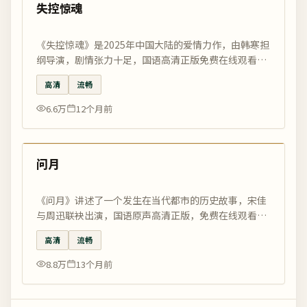
最新
失控惊魂
《失控惊魂》是2025年中国大陆的爱情力作，由韩寒担
纲导演，剧情张力十足，国语高清正版免费在线观看，
每日精选更新。
高清
流畅
6.6万
12个月前
99:33
最新
问月
《问月》讲述了一个发生在当代都市的历史故事，宋佳
与周迅联袂出演，国语原声高清正版，免费在线观看，
国影优选编辑精选推荐。
高清
流畅
8.8万
13个月前