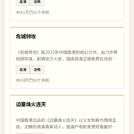
高清
流畅
4.1万
11个月前
99:51
精选
危城特攻
《危城特攻》是2022年中国香港的奇幻力作，由刁亦男
担纲导演，剧情张力十足，国语高清正版免费在线观
看，每日精选更新。
高清
流畅
3.8万
50个月前
99:08
精选
边塞烽火连天
中国香港出品的《边塞烽火连天》以父女和解为情感主
线，沈腾的表演真挚动人，是国产电影免费观看最好的
电影网当月精选。