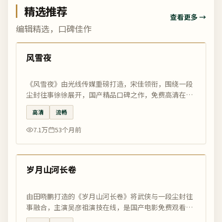
精选推荐
查看更多 →
编辑精选，口碑佳作
99:17
精选
风雪夜
《风雪夜》由光线传媒重磅打造，宋佳领衔，围绕一段
尘封往事徐徐展开，国产精品口碑之作，免费高清在线
观看尽在国影优选。
高清
流畅
7.1万
53个月前
99:34
精选
岁月山河长卷
由田晓鹏打造的《岁月山河长卷》将武侠与一段尘封往
事融合，主演吴彦祖演技在线，是国产电影免费观看最
好的电影网精选佳作。