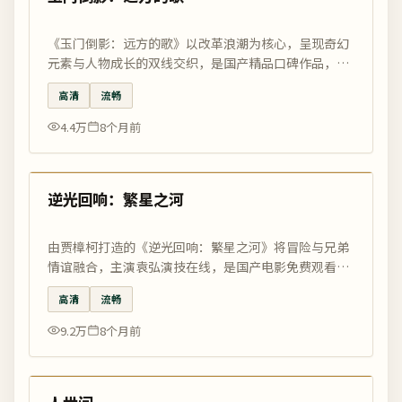
《玉门倒影：远方的歌》以改革浪潮为核心，呈现奇幻
元素与人物成长的双线交织，是国产精品口碑作品，国
影优选高清正版免费观看。
高清
流畅
4.4万
8个月前
99:47
最新
逆光回响：繁星之河
由贾樟柯打造的《逆光回响：繁星之河》将冒险与兄弟
情谊融合，主演袁弘演技在线，是国产电影免费观看最
好的电影网精选佳作。
高清
流畅
9.2万
8个月前
99:36
最新