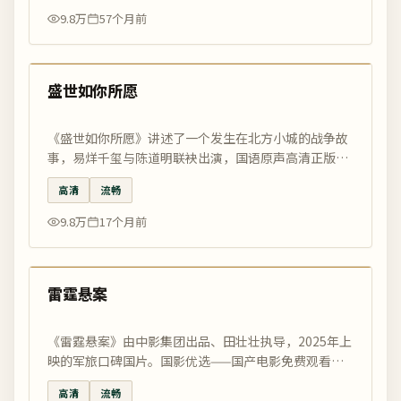
9.8万
57个月前
99:12
热门
盛世如你所愿
《盛世如你所愿》讲述了一个发生在北方小城的战争故
事，易烊千玺与陈道明联袂出演，国语原声高清正版，
免费在线观看，国影优选编辑精选推荐。
高清
流畅
9.8万
17个月前
99:48
热门
雷霆悬案
《雷霆悬案》由中影集团出品、田壮壮执导，2025年上
映的军旅口碑国片。国影优选——国产电影免费观看最
好的电影网，正版高清独家上线。
高清
流畅