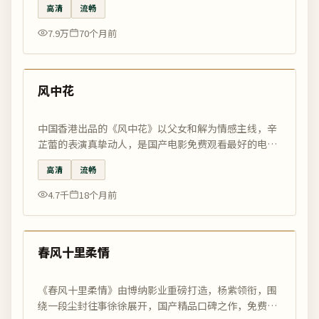
高清
流畅
7.9万
70个月前
99:25
精选
风中花
中国香港出品的《风中花》以父女和解为情感主线，辛
芷蕾的表演真挚动人，是国产电影免费观看最好的电影
网当月精选。
高清
流畅
4.7千
18个月前
99:42
精选
春风十里柔情
《春风十里柔情》由博纳影业重磅打造，杨紫领衔，围
绕一段尘封往事徐徐展开，国产精品口碑之作，免费高