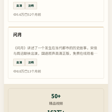
清免费在线观看。
高清
流畅
5.6万
52个月前
99:33
精选
问月
《问月》讲述了一个发生在当代都市的历史故事，宋佳
与周迅联袂出演，国语原声高清正版，免费在线观看，
国影优选编辑精选推荐。
高清
流畅
8.8万
13个月前
50+
精品视频