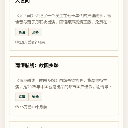
人世间
《人世间》讲述了一个发生在七十年代的推理故事，雷
佳音与甄子丹联袂出演，国语原声高清正版，免费在线
观看，国影优选编辑精选推荐。
高清
流畅
2.8万
8个月前
93:43
最新
南港航线：故园乡愁
《南港航线：故园乡愁》由魏书钧执导，黄磊领衔主
演，是2025年中国香港出品的都市国产佳作，剧情紧
凑、情感真挚。在国影优选——国产电影免费观看最好
高清
流畅
的电影网，享受高清正版在线观看。
7.5万
10个月前
99:34
最新